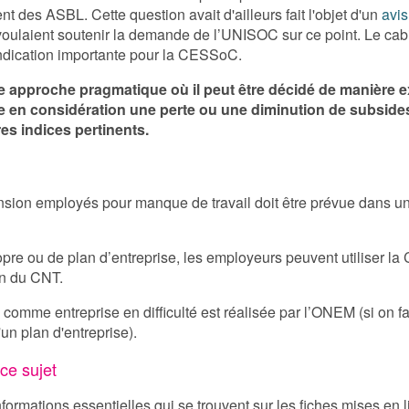
t des ASBL. Cette question avait d'ailleurs fait l'objet d'un
avis
voulaient soutenir la demande de l’UNISOC sur ce point. Le cab
ndication importante pour la CESSoC.
e approche pragmatique où il peut être décidé de manière e
re en considération une perte ou une diminution de subsid
es indices pertinents.
ension employés pour manque de travail doit être prévue dans u
re ou de plan d’entreprise, les employeurs peuvent utiliser la
in du CNT.
mme entreprise en difficulté est réalisée par l’ONEM (si on f
'un plan d'entreprise).
ce sujet
formations essentielles qui se trouvent sur les fiches mises en