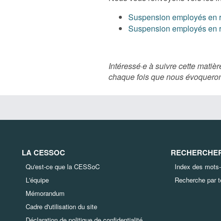
Suspension employés en rai
Suspension employés en rai
Intéressé·e à suivre cette mati
chaque fois que nous évoqueron
LA CESSOC
RECHERCHER 
Qu'est-ce que la CESSoC
Index des mots-
L'équipe
Recherche par 
Mémorandum
Cadre d'utilisation du site
Déclaration de politique de confidentialité