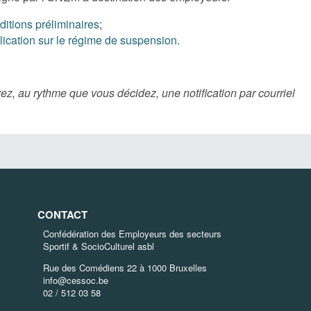
ditions préliminaires
;
lication sur le régime de suspension
.
ez, au rythme que vous décidez, une notification par courriel
CONTACT
Confédération des Employeurs des secteurs
Sportif & SocioCulturel asbl
Rue des Comédiens 22 à 1000 Bruxelles
info@cessoc.be
02 / 512 03 58