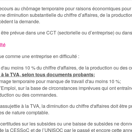
recours au chômage temporaire pour raisons économiques pour s
une diminution substantielle du chiffre d’affaires, de la produc
écèdent la demande.
it être prévue dans une CCT (sectorielle ou d’entreprise) ou dan
lté
e comme une entreprise en difficulté :
 d'au moins 10 % du chiffre d'affaires, de la production ou de
e à la TVA, selon tous documents probants;
ômage temporaire pour manque de travail d'au moins 10 %;
 l’Emploi, sur la base de circonstances imprévues qui ont entraîn
production ou des commandes.
ssujettie à la TVA, la diminution du chiffre d'affaires doit être 
ves de nature comptable.
des incertitudes sur les subsides ou une baisse de subsides ne d
e la CESSoC et de l’UNISOC par le passé et encore cette anné