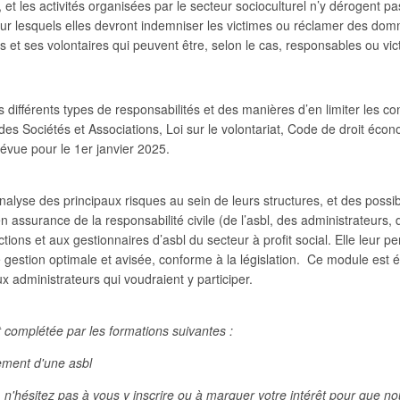
, et les activités organisées par le secteur socioculturel n’y dérogent 
 lesquels elles devront indemniser les victimes ou réclamer des dom
urs et ses volontaires qui peuvent être, selon le cas, responsables o
 différents types de responsabilités et des manières d’en limiter les c
des Sociétés et Associations, Loi sur le volontariat, Code de droit éco
prévue pour le 1er janvier 2025.
alyse des principaux risques au sein de leurs structures, et des possibil
 assurance de la responsabilité civile (de l’asbl, des administrateurs, d
tions et aux gestionnaires d’asbl du secteur à profit social. Elle leur
ne gestion optimale et avisée, conforme à la législation. Ce module est
ux administrateurs qui voudraient y participer.
t complétée par les formations suivantes :
nces et fonctionnement d'une asbl 
, n'hésitez pas à vous y inscrire ou à marquer votre intérêt pour que n